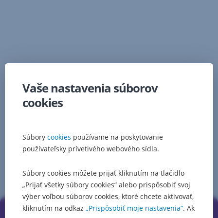
mohol
Managing
pokojne
Director,
urobiť
meno
Erste
ako
Digital
akademik,
keby
svoju
Mathias
Vaše nastavenia súborov
kariéru
je
nenasmeroval
telom
cookies
do
aj
súkromnej
dušou
sféry.
technik
Zaujíma
s
Súbory
cookies
používame na poskytovanie
sa
dlhoročnými
používateľsky prívetivého webového sídla.
takmer
skúsenosťami
o
v
Súbory cookies môžete prijať kliknutím na tlačidlo
každú
Kde sídlime
oblasti
„Prijať všetky súbory cookies“ alebo prispôsobiť svoj
tému
IT,
výber voľbou súborov cookies, ktoré chcete aktivovať,
a
a
neustále
kliknutím na odkaz
„Prispôsobiť moje nastavenia“
. Ak
to
Erste
vyhľadáva