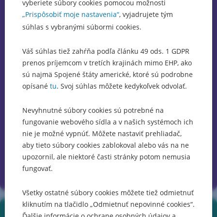
v
vyberiete súbory cookies pomocou možnosti
pracovné
bankovom
Campus, Viedeň
„Prispôsobiť moje nastavenia“
, vyjadrujete tým
úlohy,
sektore
súhlas s vybranými súbormi cookies.
ktoré
aj
Architektonický
ponúkajú
mimo
klenot
istú
Váš súhlas tiež zahŕňa podľa článku 49 ods. 1 GDPR
neho.
na prahu
formu
V
prenos príjemcom v tretích krajinách mimo EHP, ako
centra
duševnej
IT
sú najmä Spojené štáty americké, ktoré sú podrobne
Viedne,
výzvy.
pôsobí
opísané
tu
. Svoj súhlas môžete kedykoľvek odvolať.
veľkolepá
už
stavba,
viac
Christophova
Nevyhnutné súbory cookies sú potrebné na
otvorené
ako
kariéra
kancelárske
fungovanie webového sídla a v našich systémoch ich
20
sa
priestory
rokov,
nie je možné vypnúť. Môžete nastaviť prehliadač,
formovala
a rozmanité
z
najmä
aby tieto súbory cookies zablokoval alebo vás na ne
reštaurácie
toho
v poradenstve
upozornil, ale niektoré časti stránky potom nemusia
a zelené
desať
po dobu
fungovať.
plochy
rokov
8
zmenili
na
rokov,
Všetky ostatné súbory cookies môžete tiež odmietnuť
spôsob
rôznych
čo
našej
pozíciách
kliknutím na tlačidlo „Odmietnuť nepovinné cookies“.
predstavuje
práce.
v
Ďalšie informácie o ochrane osobných údajov a
skvelú