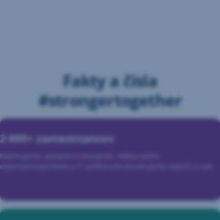
Fakty a čísla
#strongertogether
2 400+ zamestnancov
Navrhujeme, vyvíjame a testujeme. Vďaka našim
expertom/expertkám a IT nadšencom dosahujeme úspech a rast.